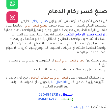
صبغ كسر رخام الدمام
في بعض الأحيان قد ترغب في تغيير لون
كسر الرخام
الخارجي ، لتناسب
التصميم العام للمبنى ، لذلك نقوم بتوفير
صبغ كسر رخام
، يحافظ على
ملمس الرخام الطبيعي مع إضفاء لون جديد و مميز للواجهات عند عملية
،
تركيب كسر الرخام الخبر
، خاصة انه هذا الخيار يعد من الخيارات
الشائعة لتشطيب واجهات الفلل و المنازل بأناقة و فخامة ، و يمكنك
استخدام الوان متباينة للرخام باستخدام هذه الاصباغ ، لتزيد من جمال
الواجهة الخاصة بفلتك أو منزلك ، لاسيما اننا نوفر جميع تدرجات الاصباغ
المختلفة لكسر الرخام.
فهل تبحث عن
دهان كسر رخام الخبر
او الشرقية و الدمام بلون مميز و
أنيق ؟
ام تريد تجميل واجهتك بطريقة فاخرة تثير الاعجاب ؟
الان يمكنك الحصول على
كسر رخام للواجهات الدمام
، باي لون تريده و
بتأثير مميز و ذلك من خلال
الاتصال بنا
بالجوال ، أو المراسلة بالواتساب
عبر الأرقام التالية :
جـــــوال :
0504842721
واتساب :
0504842721
شاهد أيضا:
مقاول لياسة