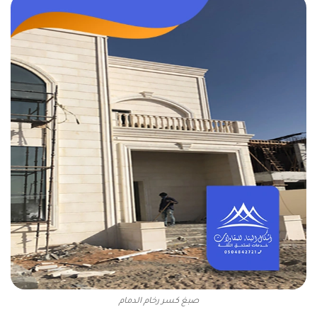
صبغ كسر رخام الدمام