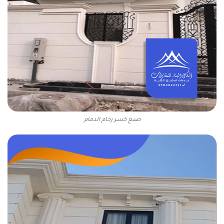
صبغ كسر رخام الدمام