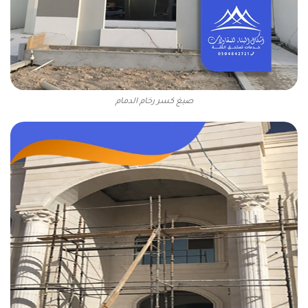
صبغ كسر رخام الدمام