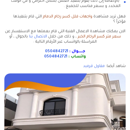
بالإضافة إلى ذلك يقوم بتنفيذ العمل بشكل احترافي و في الوقت
المحدد و بسعر مناسب للجميع .
فهل تريد مشاهدة
واجهات فلل كسر رخام الدمام
التي قام بتنفيذها
مؤخراً ؟
الان يمكنك مشاهدة الاعمال الفنية التي قام بعملها مع الاستفسار عن
سعر متر كسر الرخام الخبر
، و ذلك من خلال
الاتصال بنا
بالجوال ، أو
المراسلة بالواتساب عبر الأرقام التالية :
جـــــوال :
0504842721
واتساب :
0504842721
شاهد أيضا:
مقاول قرميد