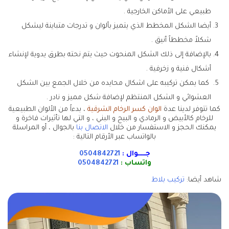
طبيعي على الأماكن الخارجية .
أيضا الشكل المخطط الذي يتميز بألوان و تدرجات متباينة ليشكل
شكلاً مخططاً أنيق .
بالإضافة إلى ذلك الشكل المنحوت حيث يتم نحته بطرق يدوية لإنشاء
أشكال فنية و زخرفية .
كما يمكن تركيبه على اشكال محايده من خلال الجمع بين الشكل
العشوائي و الشكل المنتظم لإضافة شكل مميز و نادر .
كما تتوفر لدينا عدة
الوان كسر الرخام الشرقية
، بدءاً من الألوان الطبيعية
للرخام كالأبيض و الرمادي و البيج و البني ، و التي لها تأثيرات فاخرة و
يمكنك الحجز و الاستفسار من خلال
الاتصال بنا
بالجوال ، أو المراسلة
بالواتساب عبر الأرقام التالية :
جـــــوال :
0504842721
واتساب :
0504842721
شاهد أيضا:
تركيب بلاط