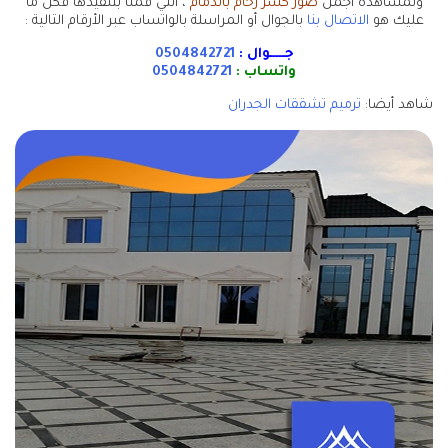
ولمشاهدة اجمل
صور كسر رخام بالدمام
، التي قمنا بتنفيذها فكل ما
عليك هو
الاتصال بنا
بالجوال أو المراسلة بالواتساب عبر الأرقام التالية :
جـــــوال :
0504842721
واتساب :
0504842721
شاهد أيضا:
ترميم تشققات الجدران