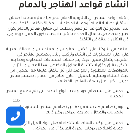
انشاء قواعد الهناجر بالدمام
إنشاء قواعد الهناجر في الشرقية الدمام الخبر هيا عملية مهمة لضمان
استقرار وصلابة الهناجر وحماية المحتويات المخزنة داخلها , فلهذا يعد
بناء الهناجر من القواعد امر مهم ويتطلب الى مقاول
هناجر
بالدمام يكون
خبير ومتخصص باعمال الحدادة بالشرقية بحيث يكون العمل درجة اولى
في الاتقان والدقة في التنفيذ.
نعتمد في شركتنا على افضل المقاولين والمهندسين والعمالة المدربة
على اعلى المستويات في انشاء وتركيب وبناء وتصميم الهناجر في
الشرقية بشكل مميز , حيث يتم حساب المساحات المطلوبة وهذا يتم
بشكل دقيق وفق استشارة المقاول المختص بهذا المجال والالتزام
بالمواصفات المطلوبة والمواعيد التي تم الاتفاق عليها مع العميل من
حيث الانشاء وتسليم للعميل ,, عازل هناجر في الدمام , تصميم هناجر
دورين الخبر , عزل سقف الهناجر بالقطيف .
نعمل على استخدام اجود واحدث انواع الحديد التي يتم تصنيع الهناجر
المميزه .
كلمنا
توفر تصاميم هندسية فريدة من تصاميم الهناجر للمستودعات
والصالات والمخازن ومزرعة الدواجن وغير ذالك .
نعمل على تركيب الهناجر باستخدام افضل مواد العزل التي تعطيها
حماية كاملة من درجات الحرارة العالية أو من الحرائق .