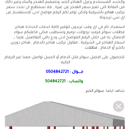
والحديد المستخدم وعزل الهناجر الجيد وتصميم الهنجر والبناء وغير ذالك
من النقاط التي تميز سعر الهنجر عن غيرة , فلا نستطيع ان نحدد سعر
تركيب
هناجر
بالشرقية ولاكن نوفر لكم الرقم موضح ادنى للاستفسار عن
اي شي تريدونة .
استعداد تام في اي وقت تريدون لتوفير كافة خدمات الحدادة هناجر
مظلات سواتر قرميد برجولات ترميم وتشطيب مباني ماعليكم سواء
الاتصال بنا من خلال الرقم الموضح ادنى ودع باقي التفاصيل علينا ,,,
اسعار الهناجر في الشرقية , مقاول تركيب هناجر بالدمام , هناجر دورين
بالخبر أو الدمام ,
مظلات
.
للحصول على افضل سواتر فلل الدمام أو الجبيل تواصل معنا عبر الارقام
التاليه :
جـــوال :
0504842721
واتساب :
504842721
شاهد ايضا:
سواتر الخبر