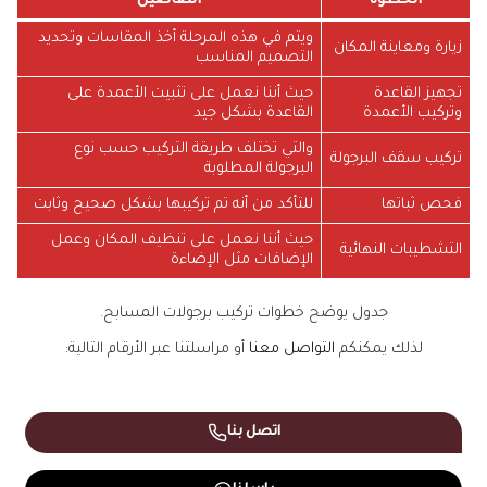
الخطوة
التفاصيل
ويتم في هذه المرحلة أخذ المقاسات وتحديد
زيارة ومعاينة المكان
التصميم المناسب
تجهيز القاعدة
حيث أننا نعمل على تثبيت الأعمدة على
وتركيب الأعمدة
القاعدة بشكل جيد
والتي تختلف طريقة التركيب حسب نوع
تركيب سقف البرجولة
البرجولة المطلوبة
فحص ثباتها
للتأكد من أنه تم تركيبها بشكل صحيح وثابت
حيث أننا نعمل على تنظيف المكان وعمل
التشطيبات النهائية
الإضافات مثل الإضاءة
جدول يوضح خطوات تركيب برجولات المسابح.
لذلك يمكنكم
التواصل معنا
أو مراسلتنا عبر الأرقام التالية:
اتصل بنا