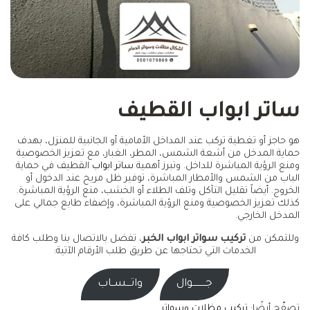
ساتر ابواب القطيف
هو حاجز أو تغطية تركب عند المداخل الأمامية أو الجانبية للمنزل، بهدف
حماية المدخل من أشعة الشمس، المطر، الغبار، مع تعزيز الخصوصية
ومنع الرؤية المباشرة للداخل. وتبرز أهمية
ساتر ابواب
القطيف في حماية
الباب من الشمس والأمطار المباشرة، توفير ظل مريح عند الدخول أو
الخروج. أيضاً تقليل التآكل وتلف الطلاء أو الخشب، منع الرؤية المباشرة.
كذلك تعزيز الخصوصية ومنع الرؤية المباشرة، وإضفاء طابع جمالي على
المدخل الخارجي.
وللتمكن من
تركيب سواتر ابواب الخبر
، تفضل بالاتصال بنا وطلب كافة
الخدمات التي تحتاجها عن طريق طلب الأرقام الآتية:
جـــــــــوال
واتـــســاب
تصفّح أيضًا:
تركيب مظلات وسواتر