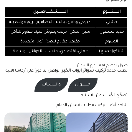
الـــــنـــــوع
الـــــــــتـــفــــاصـــيل
خشبي
طبيعي ودافئ، يناسب التصاميم الريفية والحديثة
حديد مشغول
متين، يمكن زخرفته بنقوش فنية، مقاوم للتآكل
ألمنيوم
خفيف، مقاوم للصدأ، ألوان متعددة
شينكو(مصنع)
عملي، اقتصادي، مناسب للأحواش الواسعة
جدول يوضح أهم أنواع السواتر
لطلب خدمة
تركيب سواتر ابواب الخبر
،
تواصل بنا
فوراً على أرقامنا الآتية:
جـــــــــوال
واتـــســاب
تصفّح أيضًا:
سواتر بلاستيك
شاهد أيضا :
تركيب مظلات قماش الدمام