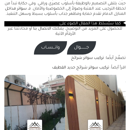
حيث يلتقي التصميم بالوظيفة بأسلوب عصري وراقي. وفي حكاية تبدأ من
لحظة الترحيب عند العتبة وصولاً إلى الخصوصية والأمان. فـ
سواتر مداخل
المنازل الدمام تقدم حماية ومظهر جذاب بأسلوب بسيط وسهل التنفيذ.
كما سيُسلّط هذا المقال الضوء على:
للحصول على المزيد من التوضيح، يمكنك
الاتصال بنا
أو محادثتنا عبر
الأرقام الآتية:
جـــــــــوال
واتـــســاب
تصفّح أيضًا:
تركيب سواتر شرائح
اقرأ أيضاً:
تركيب سواتر شرائح حديد القطيف