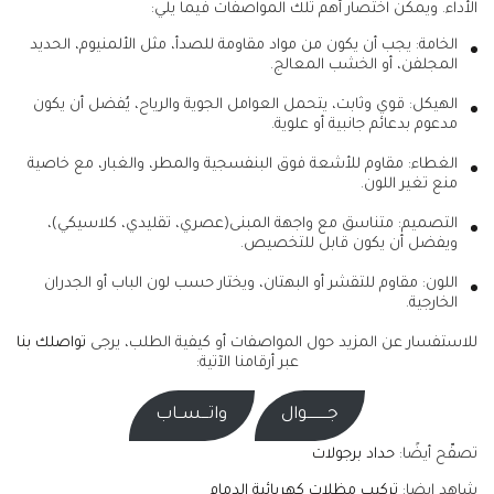
الأداء. ويمكن اختصار أهم تلك المواصفات فيما يلي:
الخامة: يجب أن يكون من مواد مقاومة للصدأ، مثل الألمنيوم، الحديد
المجلفن، أو الخشب المعالج.
الهيكل: قوي وثابت، يتحمل العوامل الجوية والرياح، يُفضل أن يكون
مدعوم بدعائم جانبية أو علوية.
الغطاء: مقاوم للأشعة فوق البنفسجية والمطر، والغبار، مع خاصية
منع تغير اللون.
التصميم: متناسق مع واجهة المبنى(عصري، تقليدي، كلاسيكي)،
ويفضل أن يكون قابل للتخصيص.
اللون: مقاوم للتقشر أو البهتان، ويختار حسب لون الباب أو الجدران
الخارجية.
للاستفسار عن المزيد حول المواصفات أو كيفية الطلب، يرجى
تواصلك بنا
عبر أرقامنا الآتية:
جـــــــــوال
واتـــســاب
تصفّح أيضًا:
حداد برجولات
شاهد ايضا:
تركيب مظلات كهربائية الدمام