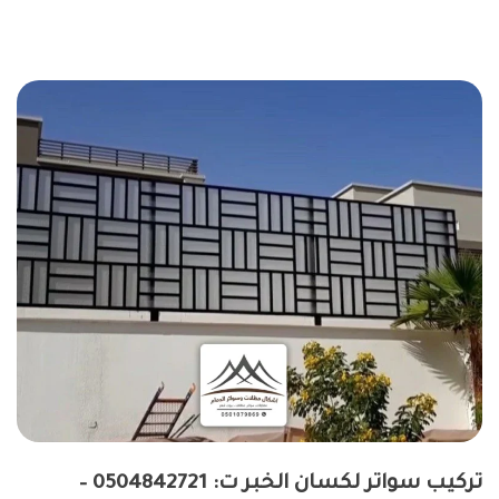
تركيب سواتر لكسان الخبر ت: 0504842721 –