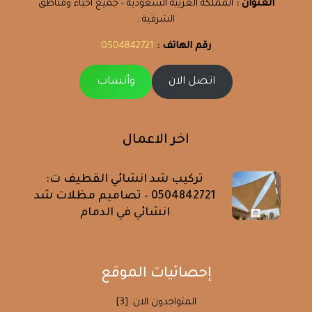
العنوان :
المملكة العربية السعودية - جميع احياء ومناطق
الشرقية .
رقم الهاتف :
0504842721
اتصل الان
وأتساب
اخر الاعمال
تركيب شد انشائي القطيف ت:
0504842721 – تصاميم مظلات شد
انشائي في الدمام
إحصائيات الموقع
المتواجدون الان: [3]