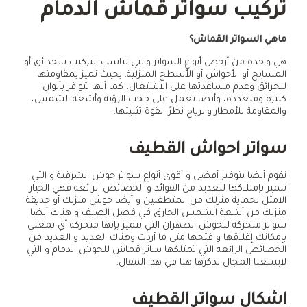
تركيب سواتر قماش الدمام
ماهي السواتر القماش؟
هي واحدة من أرخص أنواع السواتر والتي تناسب التركيب بالحدائق أو
المسابح أو الأحواش أو الأسطح المنزلية. بحيث تميز بمقاومتها
للحرائق وعدم مساعدتها على الاشتعال، كما أنها تتوافر بألوان
كثيرة ومتعددة، وأيضا تعمل على حجب الرؤية وأشعة الشمس،
والمقاومة للأمطار والرياح نظرًا لقوة تثبيتها.
سواتر احواش القطيف
نقوم أيضا بتوفير أفضل و أقوى أنواع سواتر حوش الشرقية و التي
تتميز بإمتلاكها للعديد من الفوائد و الخصائص الرائعه فهي الخيار
الامثل لحماية منزلك من المتطفلين و أيضا حوش منزلك أو حديقة
منزلك من أشعة الشمس الحارق في فصل الصيف و هناك أيضا
سواتر متحركة للحوش الظهران التي تتميز بإنها متحركه أي بمعنى
بإمكانك إغلاقها و فتحها متى ما أردت وهناك العديد و العديد من
الخصائص الرائعه التي تمتلكها ساتر قماش للحوش الدمام و التي
لايسعنا المجال لذكرها هنا في هذا المقال.
اشكال سواتر القطيف