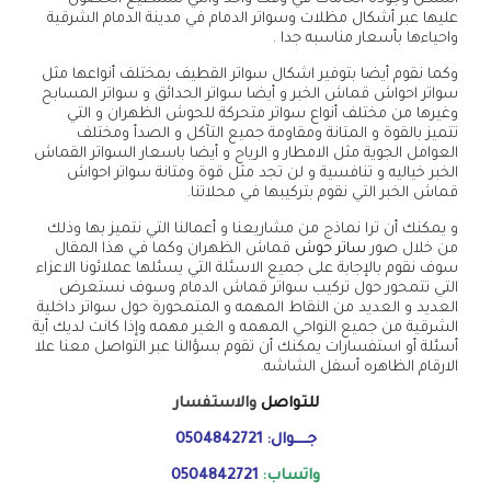
عليها عبر أشكال مظلات وسواتر الدمام في مدينة الدمام الشرقية
واحياءها بأسعار مناسبه جدا .
وكما نقوم أيضا بتوفير اشكال سواتر القطيف بمختلف أنواعها مثل
سواتر احواش قماش الخبر و أيضا سواتر الحدائق و سواتر المسابح
وغيرها من مختلف أنواع سواتر متحركة للحوش الظهران و التي
تتميز بالقوة و المتانة ومقاومة جميع التآكل و الصدأ ومختلف
العوامل الجوية مثل الامطار و الرياح و أيضا باسعار السواتر القماش
الخبر خياليه و تنافسية و لن تجد مثل قوة ومتانة سواتر احواش
قماش الخبر التي نقوم بتركيبها في محلاتنا.
و يمكنك أن ترا نماذج من مشاريعنا و أعمالنا التي نتميز بها وذلك
من خلال صور
ساتر حوش
قماش الظهران وكما في هذا المقال
سوف نقوم بالإجابة على جميع الاسئلة التي يسئلها عملائونا الاعزاء
التي تتمحور حول تركيب سواتر قماش الدمام وسوف نستعرض
العديد و العديد من النقاط المهمه و المتمحورة حول سواتر داخلية
الشرقية من جميع النواحي المهمه و الغير مهمه وإذا كانت لديك أية
أسئلة أو استفسارات يمكنك أن تقوم بسؤالنا عبر التواصل معنا علا
الارقام الظاهره أسفل الشاشه.
للتواصل
والاستفسار
جــــوال:
0504842721
واتساب:
0504842721