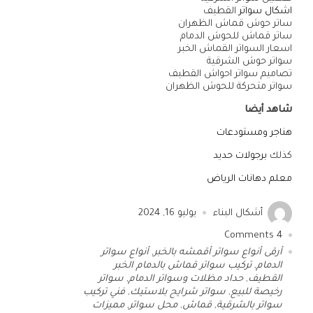
اشكال سواتر
القطيف
ساتر حوش قماش الظهران
ساتر قماش للحوش الدمام
اسعار السواتر القماش الخبر
سواتر حوش الشرقية
تصاميم سواتر احواش القطيف
سواتر متحركة للحوش الظهران
شاهد أيضا
هناجر ومستودعات
كذلك
برجولات حديد
معلم دهانات الرياض
أشكال البناء
يوليو 16, 2024
Comments
4
أرقى أنواع سواتر أقمشه بالخبر
,
أنواع سواتر
الدمام
,
تركيب سواتر قماش بالدمام الخبر
القطيف
,
حداد مظلات وسواتر الدمام
,
سواتر
رخيصة للبيع
,
سواتر شرايح بلاستيك
,
فني تركيب
سواتر بالشرقية
,
قماش
,
محل سواتر
,
مميزات