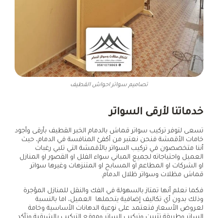
تصاميم سواتر احواش القطيف
خدماتنا لأرقى السواتر
تسعى لتوفر تركيب سواتر قماش بالدمام الخبر القطيف بأرقى وأجود
خامات الأقمشة فنحن نعتبر من أكفئ المنافسة في الدمام، حيث
أننا متخصصون في تركيب السواتر بالأقمشة التي تلبي رغبات
العميل واحتياجاته لجميع المباني سواء الفلل او القصور او المنازل
او الشركات او المطاعم او المسابح او المتنزهات وغيرها سواتر
قماش مظلات وسواتر ظلال الدمام.
فكما نعلم أنها تمتاز بالسهولة في الفك والنقل للمنازل المؤجرة
وذلك بدون أي تكاليف إضافية يتحملها العميل، اما بالنسبة
لعروض الأسعار فتعتمد على نوعية الدهانات الأساسية وخامة
الساتر وطريقة تثبيت وتركيب الساتر وموقع التركيب بالشرقية وتأكد