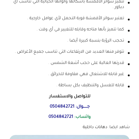
تتميز سواتر الأقمشة بأشكالها وألوانها الخيالية التي تناسب أي
ديكور .
تعتبر سواتر الأقمشة قوية التحمل لأي عوامل خارجية .
كما تتميز بأنها متاحه وقابله للتغيير في أي وقت .
تحجب الرؤية بنسبة كبيرة أيضا .
تتوفر منها العديد من الارتفاعات التي تناسب جميع الأغراض .
قدرتها العالية على حجب أشعة الشمس .
غير قابله للاشتعال فهي مقاومة للحرائق .
قابله للغسل والتنظيف بكل بساطة .
للتواصل والاستفسار
جــــوال:
0504842721
واتساب:
0504842721
شاهد ايضا:
دهانات داخلية