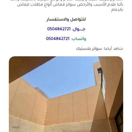
بأننا تقدم الأنسب والأرخص سواتر قماش أنواع مظلات قماش
بالدمام .
للتواصل والاستفسار
جــــوال:
0504842721
واتساب:
0504842721
شاهد أيضا:
سواتر بلاستيك
كلمنا