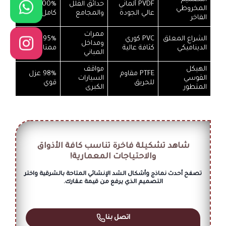
PVDF ألماني
حدائق الفلل
100% عزل
المخروطي
عالي الجودة
والمجامع
كامل
الفاخر
ممرات
الشراع المعلق
PVC كوري
95% عزل
ومداخل
الديناميكي
كثافة عالية
ممتاز
المباني
الهيكل
مواقف
PTFE مقاوم
98% عزل
القوسي
السيارات
للحريق
قوي
المتطور
الكبرى
شاهد تشكيلة فاخرة تناسب كافة الأذواق
والاحتياجات المعمارية!
تصفح أحدث نماذج وأشكال الشد الإنشائي المتاحة بالشرقية واختر
التصميم الذي يرفع من قيمة عقارك.
اتصل بنا