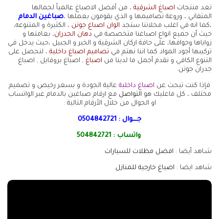
تعد منتجات
اصباغ الشرقية
، من أفضل الاصباغ عالمياً لجمالها
المتفاني ، وروعة تصاميمها و الذي يقومون بعملها ،
صباغين الدمام
،كما انه في اغلب محلاتنا ستجد
الوان اصباغ جوتن
، الكثيرة و المتنوعه،
حيث أن جميع انواع اصباغنا متخصصة في
دهان الجدران
، بعامتها و
زواياها وحوافها، على حافة اركان الشرقية و الخبر و الجبيل ،حيث يدخل في
تركيبها أجود المواد كما اننا نهتم في
تصاميم اصباغ داخلية
، لنحصل على
التنوع الكافي و نقدم أجمل ما لدينا من
اصباغ
, اصباغ بروفايل , اصباغ
جدران جوتن.
فإذا كنت تبحث عن
اصباغ داخلية
عالية الجودة و بسعر رخيص و تصميم
مختلف ، كل ماعليك هو
التواصل
مع ارقام صباغين بالدمام عبر الواتساب
او الجوال من خلال الأرقام التالية :
جـــوال :
0504842721
واتساب :
504842721
شـاهد أيضا :
افضل مظلات للسيارات
شاهد ايضا :
اصباغ خارجية للمنازل