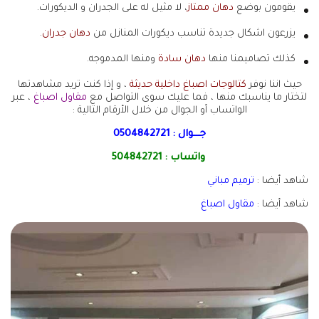
يقومون بوضع
دهان ممتاز
، لا مثيل له على الجدران و الديكورات.
يزرعون اشكال جديدة تناسب ديكورات المنازل من
دهان جدران
.
كذلك تصاميمنا منها
دهان سادة
ومنها المدموجه.
حيث اننا نوفر
كتالوجات اصباغ داخلية حديثة
، و إذا كنت تريد مشاهدتها
لتختار ما يناسبك منها ، فما عليك سوى التواصل مع
مقاول اصباغ
، عبر
الواتساب أو الجوال من خلال الأرقام التالية :
جـــوال :
0504842721
واتساب :
504842721
شاهد أيضا :
ترميم مباني
شاهد أيضا :
مقاول اصباغ