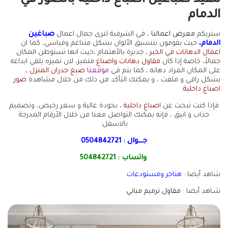
تنفيذ صباغين اصباغ داخلية بالصور في
الدمام
سنريكم
معرض اعمالنا
، في الشرقية لترى جمال اعمال
صباغين
الدمام،
حيث يقومون بتنسيق الألوان بشكل متناغم وقياسي، كما ان
اعمال الدهانات في الخبر
، جديرة بالأهتمام ،حيث انها تستوطن المكان
جمالاً، خاصة إذا كان
مقاول دهانات واصباغ
متميز، لان تميزه يلقي ابداعه
على المكان المراد دهانه ، كما يتم في
موقعنا
صبغ جدران المنزل
،
بشكل راقي و ملفت ، و يمكنك التأكد من ذلك من خلال مشاهدة
صور
اصباغ داخلية
.
فإذا كنت تبحث عن
اصباغ داخلية
، بجودة عالية و سعر رخيص، وتصميم
جذاب و انيق ، فإنه يمكنك التواصل معنا من خلال الأرقام المدرجة
بالاسفل:
جـــوال :
0504842721
واتساب :
504842721
شاهد أيضا :
هناجر ومستودعات
شـاهد أيضا :
مقاول ترميم مباني