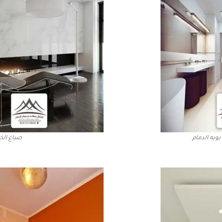
بويه الدمام
صباغ الخب