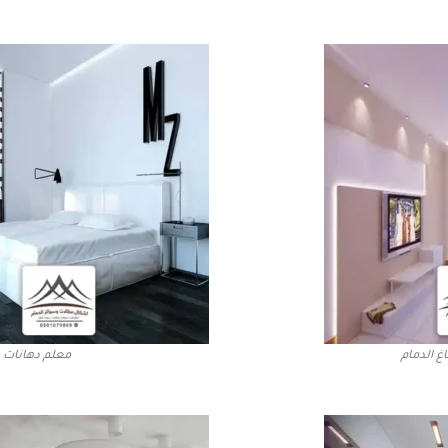
غ الدمام
معلم دهانات ب