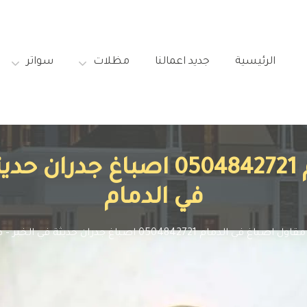
الرئيسية‎
جديد اعمالنا‎
مظلات‎
سواتر‎
مقاول اصباغ في الدمام 504842721
في الدمام
مقاول اصباغ في الدمام 0504842721 اصباغ جدران حديثة في الخبر – صباغ بويه في الدمام