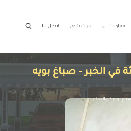
مقاولات‎
بيوت شعر‎
اتصل بنا‎
0 اصباغ جدران حديثة في الخبر – صباغ بويه