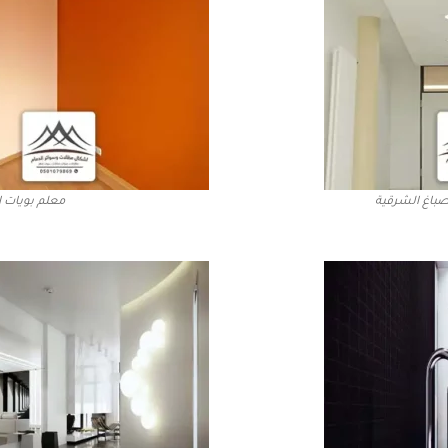
صباغ الشرقية
معلم بويات ا