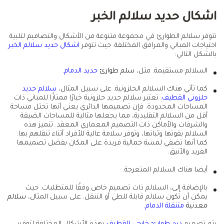
اشكال حديد سلالم الخبر
تتوفر سلالم الطوارئ في مجموعة متنوعة من الأشكال والتصاميم لتلبية
احتياجات المباني والمرافق المختلفة. حيث تتوفر
اشكال حديد سلالم الخبر
بالشكل التالي:
السلالم مستقيمة. مثل،
سلم طوارئ
حديد الدمام.
كما تأتي هناك السلالم الحلزونية. على سبيل المثال،
سلالم حديد
حلزوني القطيف.
تعتبر سلالم حديد حلزونية خيارًا ممتازًا للمباني ذات
المساحات المحدودة. فإن تصميمها الدائري يعني أنها تحتل مساحة
أقل من السلالم التقليدية، مما يجعلها مثالية للمساحات الضيقة
والشرفات والأماكن ذات التصميم المعماري المعقد. تتميز هذه
السلالم بقوتها وثباتها، وتوفر سلامة عالية للأفراد أثناء تنقلهم بها.
كما أنها تضفي لمسة جمالية فريدة على المكان بفضل تصميمها
الفريد والأنيق.
أيضا هناك السلالم المتعرجة.
بالإضافة إلى، السلالم ذات تصميم خاص وفقًا للمتطلبات. حيث
يمكن أن تكون سلالم قابلة للطي أو التنقل. على سبيل المثال،
سلالم
معدنية
متنقلة الدمام.