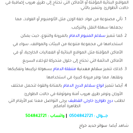
المواقع البنائية المؤقتة أو الأماكن التي تحتاج إلى طرق هروب إضافية في
حالات الطوارئ. وتتميز بالأتي:
تأتي مصنوعة من مواد خفة الوزن مثل الألومنيوم أو الفولاذ، مما
يجعلها سهلة النقل والتركيب.
كما تتميز
سلالم المنيوم الدمام
بالمرونة والتنوع، حيث يمكن
استخدامها في مجموعة متنوعة من البيئات والمواقف، سواء في
الأماكن المؤقتة مثل المواقع البنائية أو الفعاليات الخارجية، أو في
الأماكن الدائمة التي تحتاج إلى حلول متحركة للإخلاء السريع.
كذلك تتميز
سلالم معدنية
متنقلة الدمام
بسهولة تركيبها وتفكيكها
ونقلها، مما يوفر مرونة كبيرة في استخدامها.
أيضا تتميز
انواع سلالم الدرج الدمام
بالمتانة والقوة لتحمل مختلف
الأوزان وتوفر طرق هروب آمنة وموثوقة في حالات الطوارئ.
لطلب
درج طوارئ خارجي القطيف
يرجى التواصل معنا عبر الأرقام التي
الظاهرة أمامكم:
جـــوال :
0504842721
|
واتساب :
504842721
شاهد أيضا:
سواتر حديد حراج