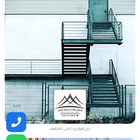
كلمنا
درج طوارئ خارجي القطيف