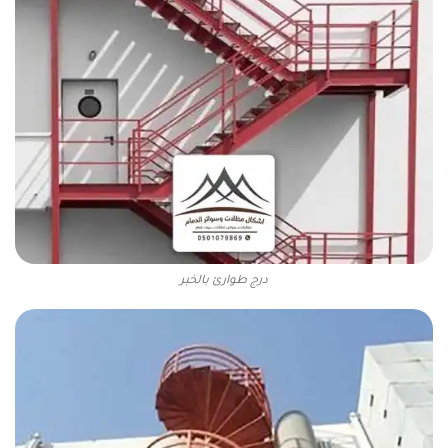
درج طوارئ بالخبر