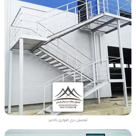
تفصيل درج طوارئ بالخبر