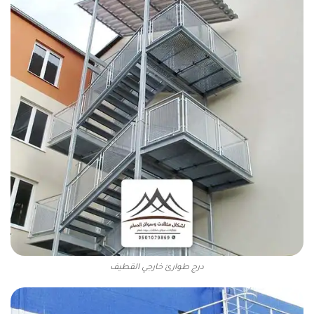
درج طوارئ خارجي القطيف