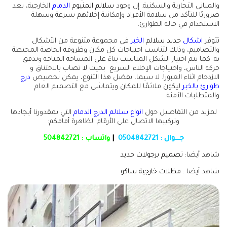
والمباني التجارية والسكنية. إن وجود
سلالم المنيوم
الدمام
الخارجية، يعد
ضروريًا للتأكد من سلامة الأفراد وإمكانية إخلائهم بسرعة وسهلة
الاستخدام في حالة الطوارئ.
تتوفر
اشكال
حديد سلالم
الخبر
في مجموعة متنوعة من الأشكال
والتصاميم، وذلك لتناسب احتياجات كل مكان وظروفه الخاصة المحيطة
به. كما يتم اختيار الشكل المناسب بناءً على المساحة المتاحة وتدفق
حركة الناس، واحتياجات الإخلاء السريع بحيث لا تصاب بالاختناق و
الازدحام اثناء العبور!. لا سيما، بفضل هذا التنوع، يمكن تخصيص
درج
طوارئ بالخبر
ليكون ملائمًا للمكان ويتماشى مع التصميم العام
والمتطلبات الآمنة.
لمزيد من التفاصيل حول
انواع سلالم الدرج الدمام
التي بمقدورنا أيجادها
وتركيبها الاتصال على الأرقام الظاهرة أمامكم:
جـــوال :
0504842721
|
واتساب :
504842721
شاهد أيضا: ت
صميم برجولات حديد
شاهد أيضا :
مظلات خارجية ساكو