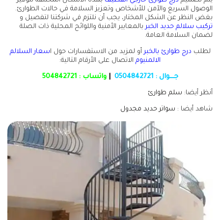
يتم تصميم
درج طوارئ خارجي القطيف
بهذه الأشكال المختلفة لتوفير
الوصول السريع والآمن للأشخاص وتعزيز السلامة في حالات الطوارئ.
بغض النظر عن الشكل المختار، يجب أن نلتزم في شركتنا لتفصيل و
تركيب سلالم حديد الخبر
بالمعايير الأمنية واللوائح المحلية ذات الصلة
لضمان السلامة العامة.
لطلب
درج طوارئ بالخبر
أو لمزيد من الاستفسارات حول ا
سعار السلالم
الالمنيوم
الاتصال على الأرقام التالية:
جـــوال :
0504842721
|
واتساب :
504842721
أنظر أيضا:
سلم طوارئ
شاهد أيضا :
سواتر حديد مجدول