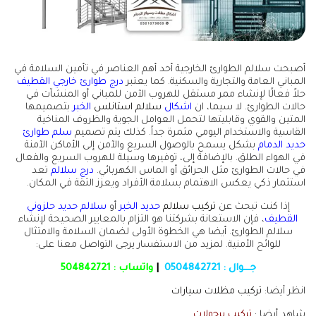
أصبحت سلالم الطوارئ الخارجية أحد أهم العناصر في تأمين السلامة في
المباني العامة والتجارية والسكنية. كما يعتبر
درج طوارئ خارجي القطيف
حلاً فعالًا لإنشاء ممر مستقل للهروب الآمن للمباني أو المنشآت في
حالات الطوارئ. لا سيما، ان
اشكال
سلالم استانلس
الخبر
بتصميمها
المتين والقوي وقابليتها لتحمل العوامل الجوية والظروف المناخية
القاسية والاستخدام اليومي مثمرة جداً. كذلك يتم تصميم
سلم طوارئ
حديد الدمام
بشكل يسمح بالوصول السريع والآمن إلى الأماكن الآمنة
في الهواء الطلق. بالإضافة إلى، توفيرها وسيلة للهروب السريع والفعال
في حالات الطوارئ مثل الحرائق أو الماس الكهربائي.
درج سلالم
تعد
استثمار ذكي يعكس الاهتمام بسلامة الأفراد ويعزز الثقة في المكان.
إذا كنت تبحث عن
تركيب سلالم
حديد الخبر
أو
سلالم حديد حلزوني
القطيف
، فإن الاستعانة بشركتنا هو التزام بالمعايير الصحيحة لإنشاء
سلالم الطوارئ. أيضا هي الخطوة الأولى لضمان السلامة والامتثال
للوائح الأمنية. لمزيد من الاستفسار يرجى التواصل معنا على:
جـــوال :
0504842721
|
واتساب :
504842721
انظر أيضا:
تركيب مظلات سيارات
شاهد أيضا :
تركيب برجولات