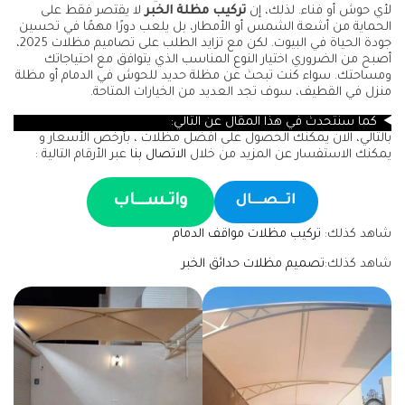
لأي حوش أو فناء. لذلك، إن
تركيب مظلة الخبر
لا يقتصر فقط على
الحماية من أشعة الشمس أو الأمطار، بل يلعب دورًا مهمًا في تحسين
جودة الحياة في البيوت. لكن مع تزايد الطلب على تصاميم مظلات 2025،
أصبح من الضروري اختيار النوع المناسب الذي يتوافق مع احتياجاتك
ومساحتك. سواء كنت تبحث عن مظلة حديد للحوش في الدمام أو مظلة
منزل في القطيف، سوف تجد العديد من الخيارات المتاحة.
كما سنتحدث في هذا المقال عن التالي:
بالتالي، الان يمكنك الحصول على افضل مظلات ، بأرخص الأسعار و
يمكنك الاستفسار عن المزيد من خلال
الاتصال بنا
عبر الأرقام التالية :
واتـســـاب
اتـــصــــال
شاهد كذلك:
تركيب مظلات مواقف الدمام
شاهد كذلك:
تصميم مظلات حدائق الخبر