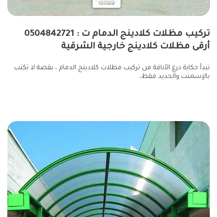
تركيب مظلات كلادينج الدمام ت : 0504842721
أرقى مظلات كلادينج خارجية الشرقية
تبدأ حكاية درع الأناقة من تركيب مظلات كلادينج الدمام ، بقصة لا تكتب
بالإسمنت والحديد فقط،