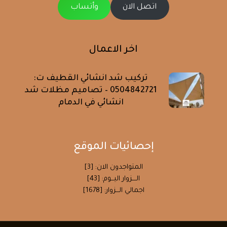
اتصل الان
وأتساب
اخر الاعمال
تركيب شد انشائي القطيف ت:
0504842721 – تصاميم مظلات شد
انشائي في الدمام
إحصائيات الموقع
المتواجدون الان: [3]
الــــزوار اليـــوم: [43]
اجمالي الـــزوار: [1678]