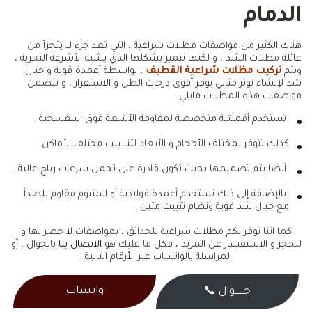
الدمام
هناك الكثير من مواصفات مظلات شراعية ، التي تعد جزء لا يتجزأ من
عائلة مظلات الشد ، و لكنها تتميز بشكلها الذي يشبه الأشرعة البحرية ،
ويتم
تركيب مظلات شراعية القطيف
، بواسطة أعمدة قوية و حبال
شد لإنشاء توتر مثالي يوفر أقوى درجات الظل و الاستقرار ، و تتضمن
مواصفات هذه المظلات مايلي :
تستخدم أقمشة متخصصة لمقاومة الأشعة فوق البنفسجية .
كذلك تتوفر بمختلف الأحجام و الأبعاد لتناسب مختلف الأماكن .
أيضا يتم تصميمها بحيث تكون قادرة على تحمل سرعات رياح عالية .
بالإضافة إلى ذلك تستخدم أعمدة فولاذية أو المنيوم مقاوم للصدأ
مع حبال شد قوية ونظام تثبيت متين .
كما اننا نوفر لكم مظلات شراعية للحدائق ، بمواصفات لا حصر لها و
للحجز و الاستفسار عن المزيد ، فكل ما عليك هو
الاتصال بنا
بالجوال ، أو
المراسلة بالواتساب عبر الأرقام التالية :
واتساب
جــــــوال 📞