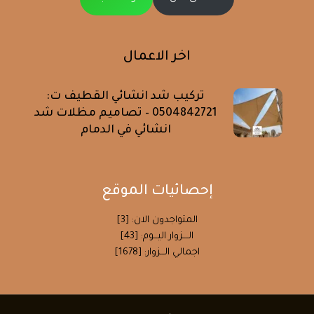
اخر الاعمال
تركيب شد انشائي القطيف ت:
0504842721 – تصاميم مظلات شد
انشائي في الدمام
إحصائيات الموقع
المتواجدون الان: [3]
الــــزوار اليـــوم: [43]
اجمالي الـــزوار: [1678]