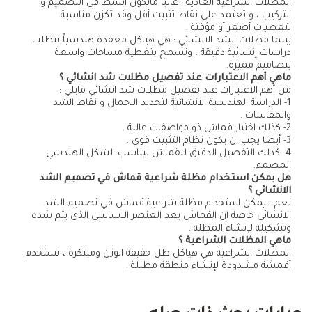
المظلات الشراعية العادية : غالباً ماتكون أبسط في التصميم و
التركيب ، و تعتمد على نقاط تثبيت أقل وقد تكزن مناسبة
لتغطيات أصغر أو مؤقتة .
بينما مظلات الشد الانشائي : هي هياكل معقدة هندسياً تتطلب
دراسات إنشائية دقيقة ، وتسمح بتغطية مساحات واسعة
بتصاميم مميزة.
ماهي أهم الاعتبارات عند تفصيل مظلات شد انشائي ؟
من أهم الاعتبارات عند تفصيل مظلات شد انشائي مايلي :
1- الدراسة الهندسية الانشائية لتحديد الاحمال و نقاط الشد
والمقاسات .
2- كذلك اختيار قماش ذو مواصفات عالية .
3- أيضا يجب ان يكون نظام التثبيت قوي .
4- كذلك التفصيل الدقيق للقماش ليناسب الشكل الهندسي
المصمم.
هل يمكن استخدام مظلة شراعية قماش في تصميم الشد
الانشائي ؟
نعم ، يمكن استخدام مظلة شراعية قماش في تصميم الشد
الانشائي خاصة ان القماش يعد العنصر الاساسي الذي يتم شده
وتشكيله لإنشاء المظلة .
ماهي المظلات الشراعية ؟
المظلات الشراعية هي هياكل ظل خفيفة الوزن ومبتكرة ، تستخدم
أقمشة مشدودة لإنشاء منطقة مظللة .