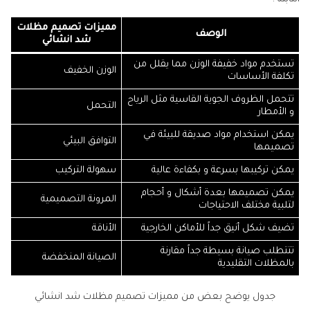
مميزات تصميم مظلات
الوصف
شد انشائي
تستخدم مواد خفيفة الوزن مما يقلل من
الوزن الخفيف
تكلفة الأساسات
تتحمل الظروف الجوية القاسية مثل الرياح
التحمل
و الأمطار
يمكن استخدام مواد صديقة للبيئة في
التوافق البيئي
تصميمها
يمكن تركيبها بسرعة و بكفاءة عالية
سهولة التركيب
يمكن تصميمها بعدة أشكال و أحجام
المرونة التصميمية
لتلبية مختلف الاحتياجات
تضيف شكل أنيق جداً للأماكن الخارجية
الأناقة
تتتطلب صيانة بسيطة جداً مقارنة
الصيانة المنخفضة
بالمظلات التقليدية
جدول يوضح بعض من مميزات تصميم مظلات شد انشائي