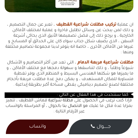
ان عملية
تركيب مظلات شراعية القطيف
، تعبر عن جمال التصميم ،
و ذلك لمن يبحث عن وسائل تظليل فاخرة و عملية لمختلف الأماكن
الخارجية ، و يرجع ذلك إلى فضل تصميمها الأنيق الذي يحاكي أشرعة
السفن ، الذي يضيف شكل جذاب سواء كان على الحدائق أو المسابح و
غيرها من الأماكن الأخرى ، خاصة انه يتوفر لدينا مجموعة تصاميم مختلفة
ومنها :
مظلات شراعية مربعة الدمام
، التي تعد من أكثر التصاميم و الأشكال
شيوعاً وطلباً ، و ذلك لتناسقها و سهولة دمجها مع مختلف الأماكن ، و
ما يميزها هو شكلها الهندسي البسيط و المنظم الذي يوفر تغطية
متساوية للمكان المستهدف ، و يمكن دمج عدة مظلات مربعة بأحجام
مختلفة لصنع تصميم ديناميكي يغطي مساحة أكبر بطريقة إبداعية .
كما سنتحدث في هذا المقال عن التالي :
فإذا كنت ترغب في الحصول على
مظلة شراعية
قماش القطيف ، تتميز
بمزايا عدة فكل ما عليك هو
الاتصال بنا
بالجوال ، أو المراسلة بالواتساب
عبر الأرقام التالية :
واتساب
جــــــوال 📞