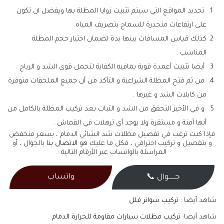
تحديد المواقع التي سيتم تثبيت زوايا المظلة بها ويفضل ان تكون
على ارتفاعات منحدرة للسماح بتصريف المياه.
كذلك قياس المسافات بينها بدة لضمان اختيار حجم المظلة
المناسب .
أيضا تثبيت أعمدة قوية بمافيه الكفاية لتحمل قوى الشد و الرياح .
من ثم فتح المظلة الشراعية و التأكد من أن جميع الملحقات متوفرة
من كابلات الشد و غيرها .
و في الأخير التحقق من الشد و الثبات بعد تركيب المظلة بالكامل من
أنها آمنة و مستقرة ولا يوجد أي ترهلات في القماش .
فإذا كنت ترغب في تفصيل مظلات شد انشائي الدمام ، بسعر منخفض
و بتفصيل و تركيب احترافي ، فكل ما عليك هو
الاتصال بنا
بالجوال ، أو
المراسلة بالواتساب عبر الأرقام التالية :
واتساب
جــــــوال 📞
شاهد أيضا :
تركيب سواتر فلل
شاهد أيضا:
تركيب مظلات سيارات مقاومة للحرارة الدمام