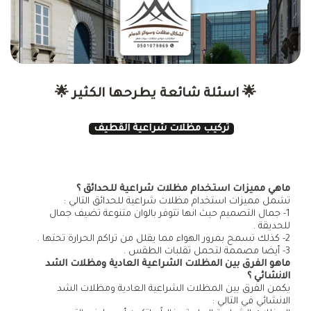
🌟 اسئلة شائعة يطرحها الكثير 🌟
لقد قمنا بإعداد هذا القسم خصيصاً لنجيب عن كل اسئلتكم
المتكررة حول
تركيب مظلات شراعية القطيف
، فهدفنا هو
تمكينكم بالمعلومات الدقيقة لأتخاذ قرارات مستنيرة و الشعور
بالثقة ، و يمكنكم الاستفسار عن المزيد حول هذا المجال من خلال ،
التواصل بنا عبر الأرقام المتوفرة في الموقع …
ماهي مميزات استخدام مظلات شراعية للحدائق ؟
تشمل مميزات استخدام مظلات شراعية للحدائق التالي :
1- جمال التصميم حيث انها تتوفر بالوان متنوعة تضيف جمال
للحديقة .
2- كذلك تسمح بمرور الهواء مما يقلل من تراكم الحرارة تحتها .
3- أيضا مصممة لتحمل تقلبات الطقس .
ماهو الفرق بين المظلات الشراعية العادية ومظلات الشد
الانشائي ؟
يكمن الفرق بين المظلات الشراعية العادية ومظلات الشد
الانشائي في التالي :