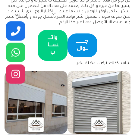
كل نوع من هذه الـ شتر نوافذ خارجي القطيف له مميزاته و فوائده التي
يتميز بها عن غيره و كل ذلك يعتمد على هدفك من الحصول على هذه
الشترات نحن نوفر النوعين و أنت ما عليك الإ إختيار النوع الذي يناسبك و
كلمنا
نحن سوف نقوم بـ تفصيل شتر نوافذ الخبر بأفضل جودة و بأفضل سعر
و ما عليك الا
التواصل معنا
عبر هذا الرقم:
واتـــ
جـــــــ
ســا
ــوال
ب
شاهد كذلك:
تركيب مظلة الخبر