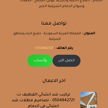
الدمام ، اصباغ داخلية وخارجية عوازل اسطح ، مظلات
وسواتر الدمام الشرقية الخبر.
تواصل معنا
العنوان :
المملكة العربية السعودية - جميع احياء ومناطق
الشرقية .
رقم الهاتف :
0504842721
اتصل الان
وأتساب
اخر الاعمال
تركيب شد انشائي القطيف ت:
0504842721 – تصاميم مظلات شد
انشائي في الدمام