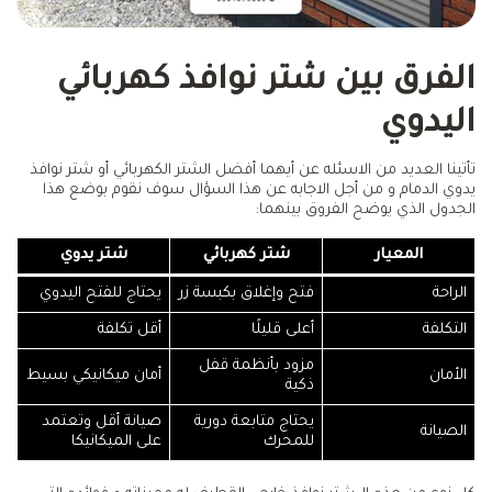
الفرق بين شتر نوافذ كهربائي
اليدوي
تأتينا العديد من الاسئله عن أيهما أفضل الشتر الكهربائي أو شتر نوافذ
يدوي الدمام و من أجل الاجابه عن هذا السؤال سوف نقوم بوضع هذا
الجدول الذي يوضح الفروق بينهما:
المعيار
شتر كهربائي
شتر يدوي
الراحة
فتح وإغلاق بكبسة زر
يحتاج للفتح اليدوي
التكلفة
أعلى قليلًا
أقل تكلفة
مزود بأنظمة قفل
الأمان
أمان ميكانيكي بسيط
ذكية
يحتاج متابعة دورية
صيانة أقل وتعتمد
الصيانة
للمحرك
على الميكانيكا