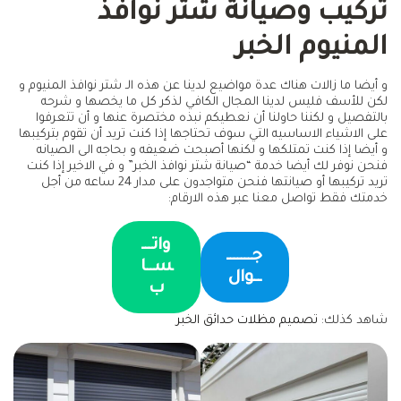
تركيب وصيانة شتر نوافذ
المنيوم الخبر
و أيضا ما زالات هناك عدة مواضيع لدينا عن هذه الـ شتر نوافذ المنيوم و
لكن للأسف فليس لدينا المجال الكافي لذكر كل ما يخصها و شرحه
بالتفصيل و لكننا حاولنا أن نعطيكم نبذه مختصرة عنها و أن تتعرفوا
على الاشياء الاساسيه التي سوف تحتاجها إذا كنت تريد أن تقوم بتركيبها
و أيضا إذا كنت تمتلكها و لكنها أصبحت ضعيفه و بحاجه الى الصيانه
فنحن نوفر لك أيضا خدمة “صيانة شتر نوافذ الخبر” و في الاخير إذا كنت
تريد تركيبها أو صيانتها فنحن متواجدون على مدار 24 ساعه من أجل
خدمتك فقط تواصل معنا عبر هذه الارقام:
واتـــ
جـــــــ
ســا
ــوال
ب
شاهد كذلك:
تصميم مظلات حدائق الخبر