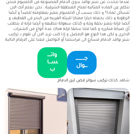
عندما نتحدث عن شتر نوافذ يدوي الدمام المصنوعه من الالمنيوم فنحن
نتكلم عن الماده المثاليه لمناخ المنطقة الشرقية , نحن نعلم أنك الان
تتسائل لماذا؟ و ذلك بسبب أن الالمنيوم يتميز بمقاومته للصدأ و أيضا
الرطوبة و ذلك يجعله خيارا ممتازا للبيئه القريبه من البحر في القطيف و
أيضا فإنه يتميز بخفة وزنه و كذلك سهولة تنظيفه و أيضا فإنه لا يتطلب
أي صيانة متكرره و كما قلنا سابقا فإنه هناك عدة أنواع من الشترات
الاخرى و لكن هذا النوع هو الافضل و إذا كنت تريد الان أن تقوم بـ تركيب
شتر نوافذ الدمام فسارع الى مراسلتنا أو التواصل معنا على الارقام التالية:
واتـــ
جـــــــ
ســا
ــوال
ب
شاهد كذلك:
تركيب سواتر قص ليزر الدمام