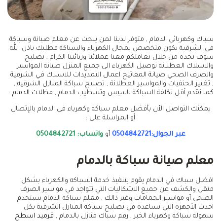
سباك وكهربائي الدمام , متوفر لدينا لمن يبحث عن معلم صيانة وسباكة
في الشرقية يكون متخصص بمجال الكهرباء والسباكة فطلبك باذن الله
سوف تجدة من خلال تعاملكم معنا عملائنا وزبائننا الكرام , تصليح
والاسلاك العطلانة توصيل الكهرباء الى جميع المنزل صيانة المواسير
والصرف الصحي صيانة المفاتيح اعمال التمديدات للاسلاك في الشرقية
, تغيير الحنفيات والمواسير العطلانة , تصليح سباكة المنازل الشرقيه ,
كما نقدم أقل تكلفة السباكة تاسيس وتشطيب الدمام ,
مظلات الدمام
.
يمكنك التواصل الأن بأفضل معلم سباكة وكهرباء في الدمام بالإتصال
أو المراسلة على :
عبر الجوال:0504842721
أو
واتساب: 0504842721
معلم صيانة سباكة بالدمام
افضل سباك في الدمام يقوم بتنفيذ خدمة السباكه والكهرباء بشكل
متقن والكشف عن جميع الاشكاليات التي تتواجد في مواسير الصرف
الصحي أو مواسير الحمامات وغير ذالك , معلم سباكة الدمام يستخدم
احدث الأجهزة التي تساعدة في تصليح سباكة المنازل الشرقية بكل
سهولة سباكة وكهرباء الخبر , رقم سباك منازل بالدمام ,
قرميد اسطح