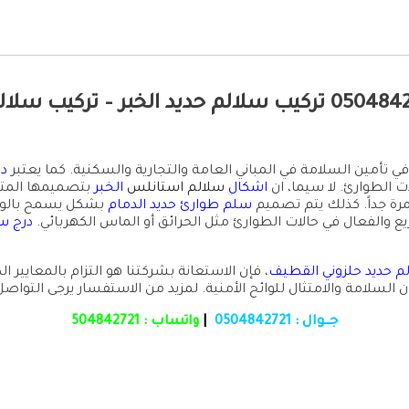
درج طوارئ خارجي القطيف ت: 0504842721 تركيب سلالم حديد 
 تأمين السلامة في المباني العامة والتجارية والسكنية. كما يعتبر
در
 الطوارئ. لا سيما، ان
اشكال
سلالم استانلس
الخبر
بتصميمها المتين
رة جداً. كذلك يتم تصميم
سلم طوارئ حديد الدمام
بشكل يسمح بالوصول
ع والفعال في حالات الطوارئ مثل الحرائق أو الماس الكهربائي.
درج س
م حديد حلزوني القطيف
، فإن الاستعانة بشركتنا هو التزام بالمعايير
 السلامة والامتثال للوائح الأمنية. لمزيد من الاستفسار يرجى التواص
جـــوال :
0504842721
|
واتساب :
504842721