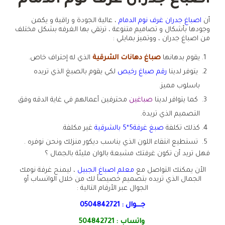
اصباغ جدران غرف نوم الدمام
أن
اصباغ جدران غرف نوم الدمام
، عالية الجودة و راقية و يكمن
وجودها بأشكال و تصاميم متنوعة ، ترتقي بها الغرفه بشكل مختلف
من اصباغ جدران ، ووتميز بمايلي :
يقوم بدهانها
صباغ دهانات الشرقية
الذي له إحتراف خاص.
يتوفر لدينا
رقم صباغ رخيص
لكي يقوم بالصبغ الذي تريده
باسلوب مميز.
كما يتوافر لدينا
صباغين
محترفين أعمالهم في غاية الدقه وفق
التصميم الذي تريدة.
كذلك تكلفة
صبغ غرفة5*5 بالشرقية
غير مكلفة.
تستطيع انتقاء اللون الذي يناسب ديكور منزلك ونحن نوفره .
فهل تريد أن تكون غرفتك مشبعة بالوان مليئة بالجمال ؟
الأن يمكنك التواصل مع
معلم اصباغ الجبيل
، ليمنح غرفة نومك
الجمال الذي تريده بتصميم خصيصاً لك من خلال الواتساب أو
الجوال عبر الأرقام التالية :
جـــوال :
0504842721
واتساب :
504842721