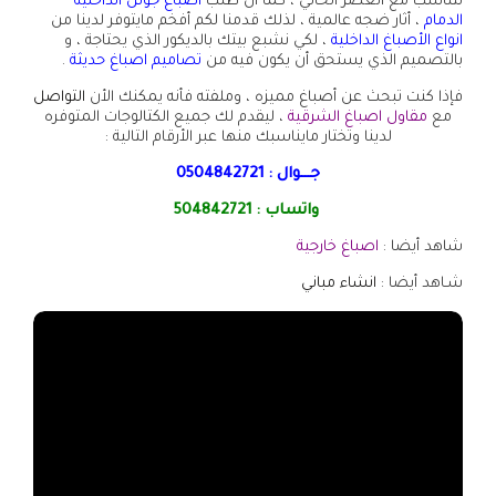
تتناسب مع العصر الحالي ، كما أن طلب
أصباغ جوتن الداخلية
الدمام
، أثار ضجه عالمية ، لذلك قدمنا لكم أفخم مايتوفر لدينا من
انواع الأصباغ الداخلية
، لكي نشبع بيتك بالديكور الذي يحتاجة ، و
بالتصميم الذي يستحق أن يكون فيه من
تصاميم اصباغ حديثة
.
فإذا كنت تبحث عن أصباغ مميزه ، وملفته فأنه يمكنك الأن
التواصل
مع
مقاول اصباغ الشرقية
، ليقدم لك جميع الكتالوجات المتوفره
لدينا وتختار مايناسبك منها عبر الأرقام التالية :
جـــوال :
0504842721
واتساب :
504842721
شاهد أيضا :
اصباغ خارجية
شـاهد أيضا :
انشاء مباني