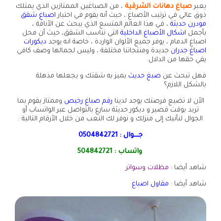
يعبر
صباغ دهانات الشرقية
، من الصباغين الممتازين الذي يمتلك
ذوق عالي في ترتيب الأصباغ ، حيث أنه يقوم في اختيار
اصباغ شقق
مودرن حديثة
، في هذا العالم المتسع الذي يبحث عن الأناقة ،
بأجمل
اشكال الأصباغ الداخلية
التي تناسب الشقق، حيث أن محل
اصباغ الدمام ، يوفر جميع الألوان الواردة ، خاصة انه يوجد
ديكورات
اصباغ جدران
جديدة ومنتجاتنا مختلفة ، وليس لجمالها وصف كافي
يفي حقها من الدلال.
فهل تبحث عن
صبغ حديث
يميز به شقتك و يجعلها مذهلة
بالشكل اللازم؟
الأن لا تضيع فرصتك يوجد لدينا
رقم صباغ رخيص
وممتاز يقوم بما
تريد بوقت قصير و ديكور حديثة سارع بالتواصل عبر الواتساب أو
الجوال لنأنيك إلى منزلك و نوفر لك التعب من خلال الأرقام التالية :
جـــوال :
0504842721
واتساب :
504842721
شاهد أيضا :
مظلات وسواتر
شاهد أيضا :
مقاول اصباغ