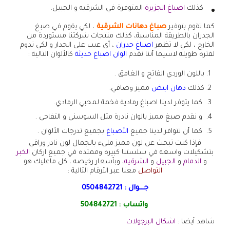
كذلك
اصباغ الجزيرة
المتوفرة في الشرقيه و الجبيل.
كما تقوم بتوفير
صباغ دهانات الشرقية
، لكي يقوم في صبغ
الجدران بالطريقة المناسبة، كذلك منتجات شركتنا مستوردة من
الخارج ، لكي لا تظهر
اصباغ جدران
، أي عيب على الجدار و لكي تدوم
لفتره طويله لاسيما أننا نقدم
الوان اصباغ حديثة
كالألوان التالية :
باللون الوردي الفاتح و الغامق .
كذلك
دهان ابيض
مميز وصافي.
كما يتوفر لدينا اصباغ رمادية فخمة لمحبي الرمادي.
و نقدم صبغ مميز بالوان نادرة مثل السوسني و التفاحي .
كما أن تتوافر لدينا جميع
الأصباغ
بجميع تدرجات الألوان .
فإذا كنت تبحث عن لون مميز مليء بالجمال لون نادر وراقي
بتشكيلات واسعه في سلستنا كبيره وممتده في جميع اركان
الخبر
و
الدمام
و
الجبيل
و
الشرقيه
، وبأسعار رخيصه ، كل ماعليك هو
التواصل
معنا عبر الأرقام التالية :
جـــوال :
0504842721
واتساب :
504842721
شاهد أيضا :
اشكال البرجولات