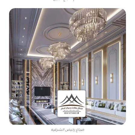
صباغ رخيص الشرقيه