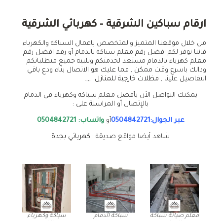
ارقام سباكين الشرقية – كهربائي الشرقية
من خلال موقعنا المتميز والمتخصص باعمال السباكة والكهرباء
فاننا نوفر لكم افضل رقم معلم سباكة بالدمام أو رقم افضل رقم
معلم كهرباء بالدمام مستعد لخدمتكم وتلبية جميع متطلباتكم
وذالك باسرع وقت ممكن , فما عليك هو الاتصال بناء ودع باقي
التفاصيل علينا ,
مظلات خارجية للمنازل
,,,.
يمكنك التواصل الأن بأفضل معلم سباكة وكهرباء في الدمام
بالإتصال أو المراسلة على :
عبر الجوال:0504842721
أو
واتساب: 0504842721
شاهد أيضا مواقع صديقة :
كهربائي بجدة
معلم صيانة سباكة
سباكة الدمام
سباكة وكهرباء