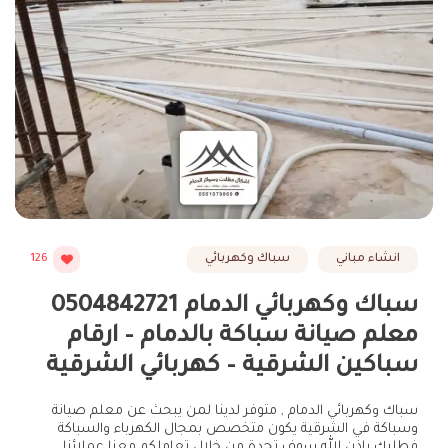
انشاء مباني
سباك وكهربائي
126
سباك وكهربائي الدمام 0504842721
معلم صيانة سباكة بالدمام – ارقام
سباكين الشرقية – كهربائي الشرقية
سباك وكهربائي الدمام , متوفر لدينا لمن يبحث عن معلم صيانة
وسباكة في الشرقية يكون متخصص بمجال الكهرباء والسباكة
فطلبك باذن الله سوف تجدة من خلال تعاملكم معنا عملائنا