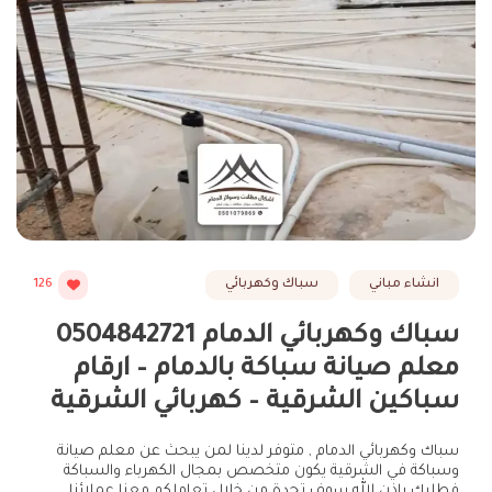
انشاء مباني
سباك وكهربائي
126
سباك وكهربائي الدمام 0504842721
معلم صيانة سباكة بالدمام – ارقام
سباكين الشرقية – كهربائي الشرقية
سباك وكهربائي الدمام , متوفر لدينا لمن يبحث عن معلم صيانة
وسباكة في الشرقية يكون متخصص بمجال الكهرباء والسباكة
فطلبك باذن الله سوف تجدة من خلال تعاملكم معنا عملائنا