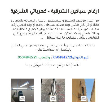
ارقام سباكين الشرقية – كهربائي الشرقية
من خلال موقعنا المتميز والمتخصص باعمال السباكة والكهرباء
فاننا نوفر لكم افضل رقم معلم سباكة بالدمام أو رقم افضل رقم
معلم كهرباء بالدمام مستعد لخدمتكم وتلبية جميع متطلباتكم
وذالك باسرع وقت ممكن , فما عليك هو الاتصال بناء ودع باقي
التفاصيل علينا ,
مظلات خارجية للمنازل
,,,.
يمكنك التواصل الأن بأفضل معلم سباكة وكهرباء في الدمام
بالإتصال أو المراسلة على :
عبر الجوال:0504842721
أو
واتساب: 0504842721
شاهد أيضا مواقع صديقة :
كهربائي بجدة