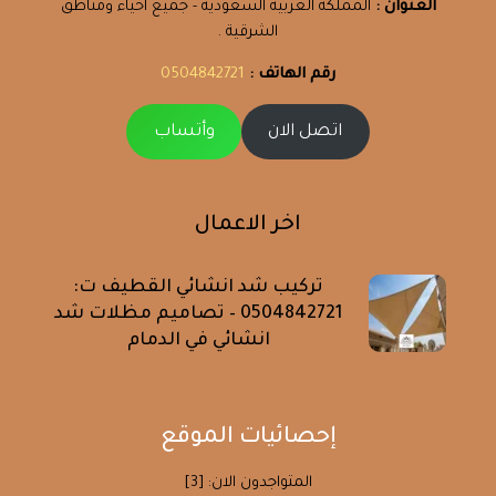
العنوان :
المملكة العربية السعودية - جميع احياء ومناطق
الشرقية .
رقم الهاتف :
0504842721
اتصل الان
وأتساب
اخر الاعمال
تركيب شد انشائي القطيف ت:
0504842721 – تصاميم مظلات شد
انشائي في الدمام
إحصائيات الموقع
المتواجدون الان: [3]