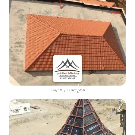
الواح pvc بديل القرميد