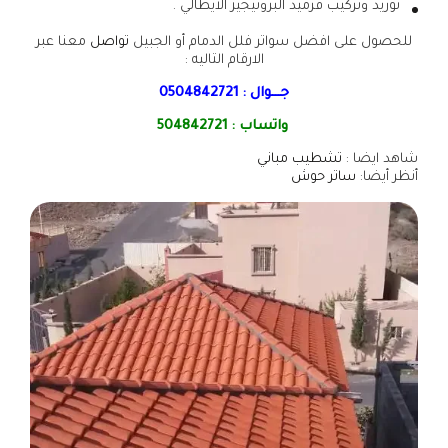
توريد وتركيب قرميد البروتيجيز الايطالي .
للحصول على افضل سواتر فلل الدمام أو الجبيل
تواصل
معنا عبر
الارقام التاليه :
جـــوال :
0504842721
واتساب :
504842721
شاهد ايضا :
تشطيب مباني
أنظر أيضا:
ساتر حوش