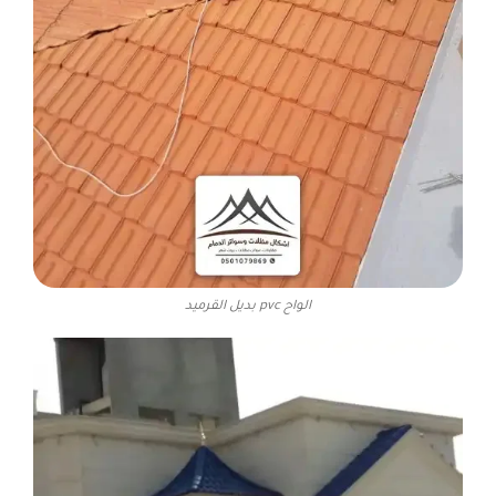
الواح pvc بديل القرميد