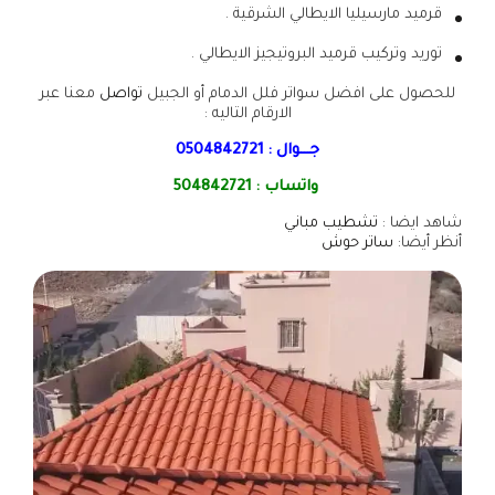
قرميد مارسيليا الايطالي الشرقية .
توريد وتركيب قرميد البروتيجيز الايطالي .
للحصول على افضل سواتر فلل الدمام أو الجبيل
تواصل
معنا عبر
الارقام التاليه :
جـــوال :
0504842721
واتساب :
504842721
شاهد ايضا :
تشطيب مباني
أنظر أيضا:
ساتر حوش