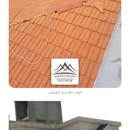
الواح pvc بديل القرميد