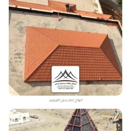
الواح pvc بديل القرميد