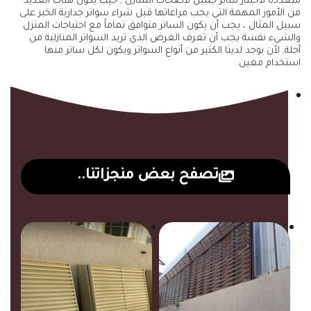
متعددة لاخيتار ساتر جميل لأصحاب المنازل , حيث يكون هناك العديد
من الأمور المهمة التي يجب مراعاتها قبل شراء سواتر جدارية الخبر على
سبيل المثال ، يجب أن يكون الساتر متوافق تماماً مع احتياجات المنزل
والشيء نفسة يجب أن تعرف الغرض الذي تريد السواتر المنازلية من
أجلة, لأن يوجد لدينا الكثير من أنواع السواتر ويكون لكل ساتر منها
استخدام معين.
تصفح بعض منجزاتنا..