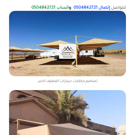
للتواصل
إتصال 0504842721
و
اتساب 0504842721
تصاميم مظلات سيارات القطيف الخبر