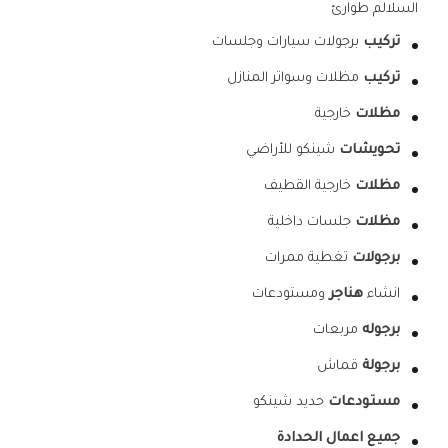
السلالم طوارئ
تركيب
برجولات سيارات وجلسات
تركيب
مظلات وسواتر المنازل
مظلات
خارجية
تحويشات
شينكو للأراضي
مظلات
خارجية القطيف
مظلات
جلسات داخلية
برجولات
تغطية ممرات
انشاء
هناجر
ومستودعات
برجوله
مربعات
برجولة
قماش
مستودعات
حديد شينكو
جميع اعمال الحدادة