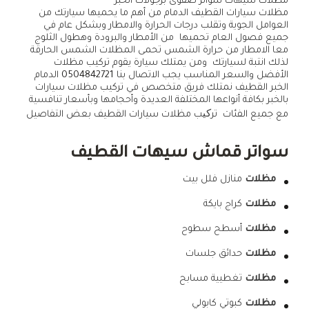
مظلات سيهات سواتر صفوى برجولات الخبر
مظلات سيارات القطيف الدمام من أهم ما يحميها سيارتك من
العوامل الجوية وتقلب درجات الحرارة والامطار وبشكل عام في
جميع فصول العام تحميها من الأمطار والبرودة وهطول الثلوج
معا الامطار من حرارة الشمس تحمى المظلات الشمس الحارقة
لذلك انتبة لسيارتك ومن يمتلك سيارة يقوم تركيب مظلات
الأفضل والسعر المناسب يجب الاتصال بنا
0504842721
الدمام
الخبر القطيف نمتلك فريق متخصص في تركيب مظلات سيارات
بالخبر بكافة أنواعها المختلفة العديدة وأحجامها وبأسعار تنافسية
مع جميع الفئات ترکیب مظلات سيارات القطيف بعض التفاصيل
سواتر قماش سيهات القطيف
مظلات
منازل فلل بيت
مظلات
كراج بايكة
مظلات
أسطح سطوح
مظلات
حدائق جلسات
مظلات
تغطيية مسابح
مظلات
كبوتي كابولي