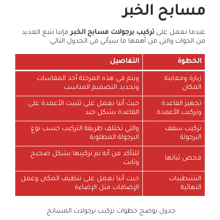
مسابح الخبر
عندما نعمل على
تركيب برجولات مسابح الخبر
فإننا نتبع العديد
من الخوات والتي من أهمها ما سيأتي في الجدول التالي:
الخطوة
التفاصيل
زيارة ومعاينة
ويتم في هذه المرحلة أخذ المقاسات
المكان
وتحديد التصميم المناسب
تجهيز القاعدة
حيث أننا نعمل على تثبيت الأعمدة على
وتركيب الأعمدة
القاعدة بشكل جيد
تركيب سقف
والتي تختلف طريقة التركيب حسب نوع
البرجولة
البرجولة المطلوبة
للتأكد من أنه تم تركيبها بشكل صحيح
فحص ثباتها
وثابت
التشطيبات
حيث أننا نعمل على تنظيف المكان وعمل
النهائية
الإضافات مثل الإضاءة
جدول يوضح خطوات تركيب برجولات المسابح.